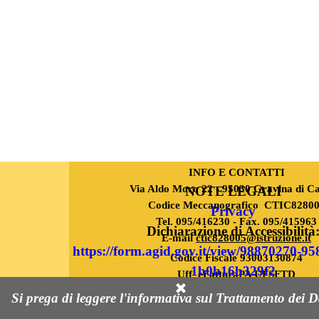
INFO E CONTATTI
Via Aldo Moro 22 - 95030 Gravina di Ca
NOTE LEGALI
Codice Meccanografico CTIC8280
Privacy
Tel. 095/416230 - Fax. 095/415963
Dichiarazione di Accessibilità
E-mail
ctic828005@istruzione.it
https://form.agid.gov.it/view/98870270-95
Codice Fiscale 93003130874
1b0b16b329f2
Uff_eFatturaPA UFSFTD
Created with
Pec
ctic828005@pec.istruzione.it
WebSite X5
Si prega di leggere l'informativa sul Trattamento dei D