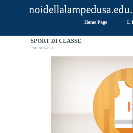
Vai ai contenuti
noidellalampedusa.edu.
Home Page
L'
SPORT DI CLASSE
L'OF. FORMATIVA