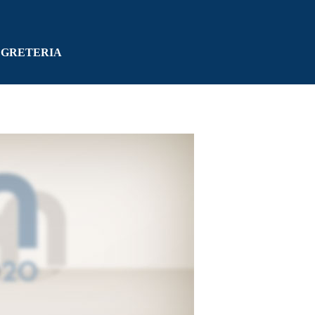
EGRETERIA
▼
▼