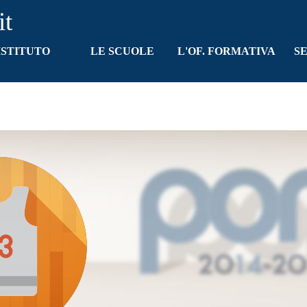
it
Salta menù
ISTITUTO
LE SCUOLE
L'OF. FORMATIVA
S
▼
▼