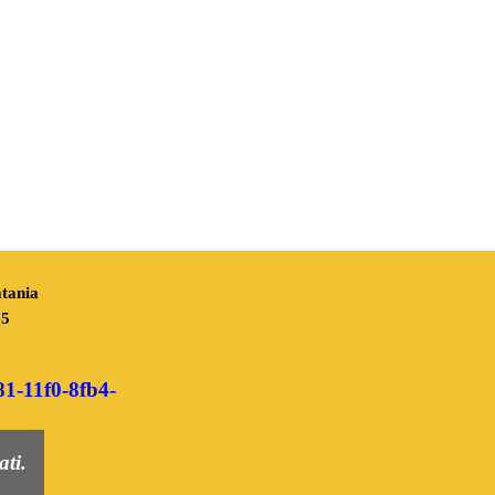
tania
05
:
81-11f0-8fb4-
ati.